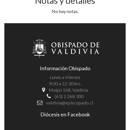
Notas y detalles
No hay notas.
Información Obispado
Lunes a Viernes
9:00 a 12:30 hrs.
Maipú 168, Valdivia
(63) 2 268 300
valdivia@episcopado.cl
Diócesis en Facebook