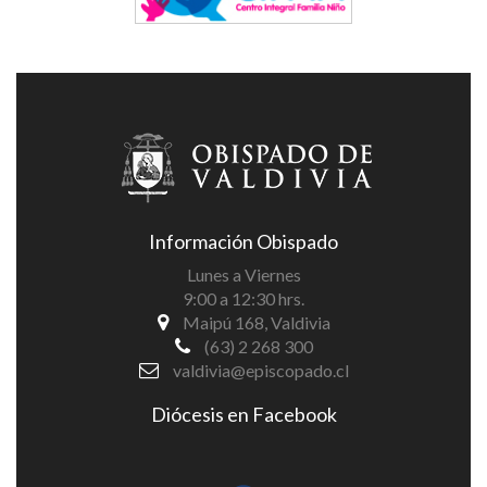
Información Obispado
Lunes a Viernes
9:00 a 12:30 hrs.
Maipú 168, Valdivia
(63) 2 268 300
valdivia@episcopado.cl
Diócesis en Facebook