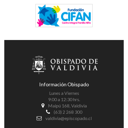
Información Obispado
Lunes a Viernes
9:00 a 12:30 hrs.
Maipú 168, Valdivia
(63) 2 268 300
valdivia@episcopado.cl