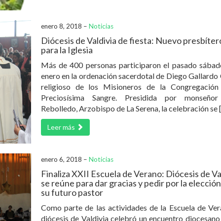
enero 8, 2018 –
Noticias
Diócesis de Valdivia de fiesta: Nuevo presbíter
para la Iglesia
Más de 400 personas participaron el pasado sábad
enero en la ordenación sacerdotal de Diego Gallardo 
religioso de los Misioneros de la Congregación
Preciosísima Sangre. Presidida por monseño
Rebolledo, Arzobispo de La Serena, la celebración se 
Leer más
enero 6, 2018 –
Noticias
Finaliza XXII Escuela de Verano: Diócesis de Va
se reúne para dar gracias y pedir por la elecció
su futuro pastor
Como parte de las actividades de la Escuela de Ver
diócesis de Valdivia celebró un encuentro diocesano