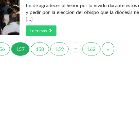
fin de agradecer al Señor por lo vivido durante estos
y pedir por la elección del obispo que la diócesis ne
[…]
Leer más
…
56
157
158
159
162
»