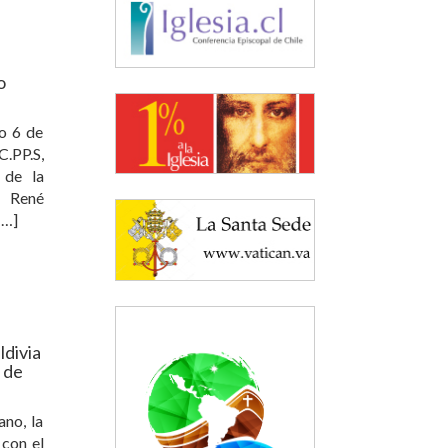
o
o 6 de
C.PP.S,
 de la
r René
[…]
ldivia
n de
ano, la
 con el