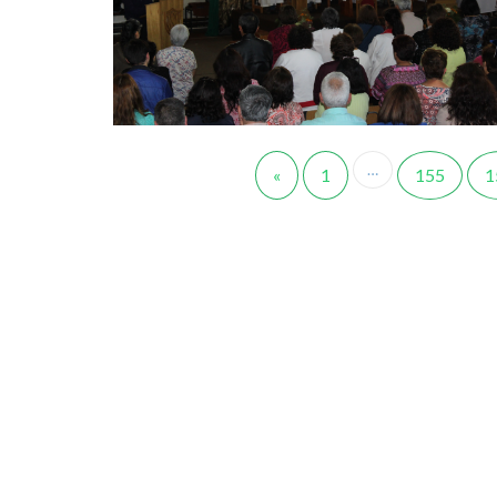
…
«
1
155
1